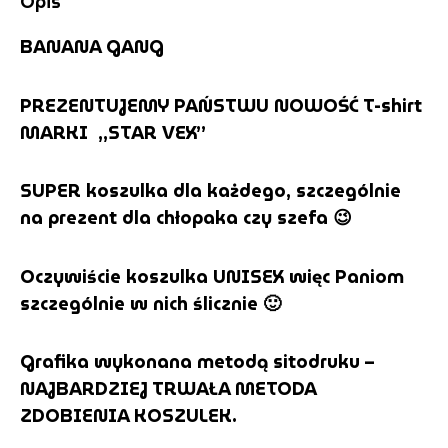
Opis
BANANA GANG
PREZENTUJEMY PAŃSTWU NOWOŚĆ T-shirt
MARKI „STAR VEX”
SUPER koszulka dla każdego, szczególnie
na prezent dla chłopaka czy szefa 😉
Oczywiście koszulka UNISEX więc Paniom
szczególnie w nich ślicznie 🙂
Grafika wykonana metodą sitodruku –
NAJBARDZIEJ TRWAŁA METODA
ZDOBIENIA KOSZULEK.