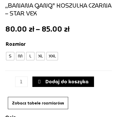
„BANANA GANG” KOSZULKA CZARNA
– STAR VEX
Zakres
80.00
zł
–
85.00
zł
cen:
od
ilość
Rozmiar
80.00 zł
"BANANA
do
S
M
L
XL
XXL
GANG"
85.00 zł
KOSZULKA
CZARNA
-
Dodaj do koszyka
STAR
VEX
Zobacz tabele rozmiarów